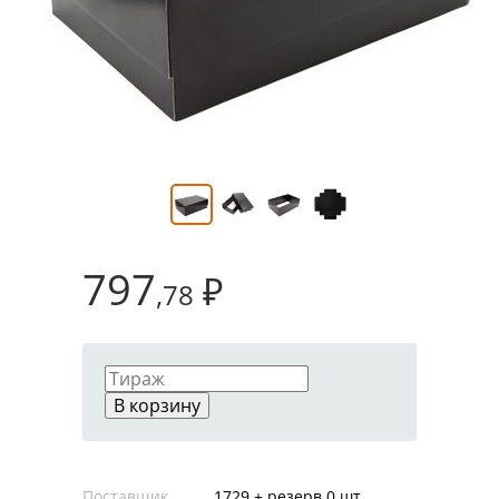
797
₽
,78
В корзину
Поставщик
1729 + резерв 0 шт.