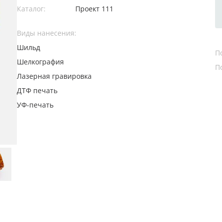
Каталог:
Проект 111
Виды нанесения:
Шильд
П
Шелкография
П
Лазерная гравировка
ДТФ печать
УФ-печать