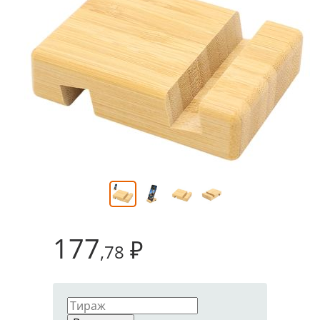
177
₽
,78