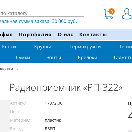
0
льная сумма заказа: 30 000 руб.
афия
Портфолио
О нас
Контакты
Кепки
Кружки
Термокружки
Терм
Сумки
Зонты
Брелоки
Гаджет
олонки
Радиоприемник «РП-322»
Артикул:
17872.00
Ц
Цвет:
Материал:
пластик
Бренд:
БЗРП