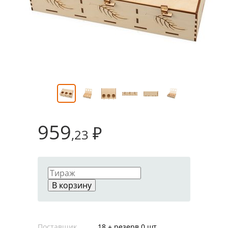
959
₽
,23
В корзину
Поставщик
18 + резерв 0 шт.