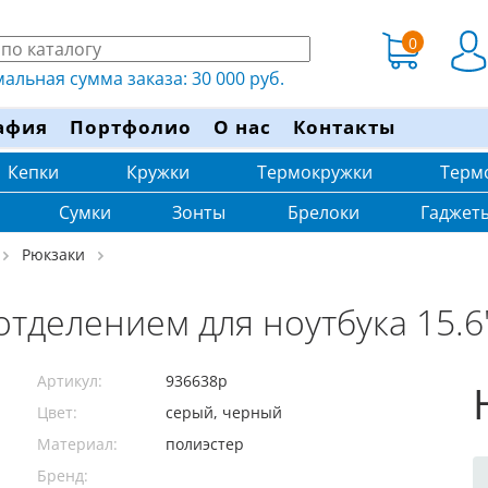
0
льная сумма заказа: 30 000 руб.
афия
Портфолио
О нас
Контакты
Кепки
Кружки
Термокружки
Терм
Сумки
Зонты
Брелоки
Гаджет
Рюкзаки
 отделением для ноутбука 15.
Артикул:
936638p
Цвет:
серый, черный
Материал:
полиэстер
Бренд: