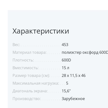
Характеристики
Вес:
453
Материал товара:
полиэстер оксфорд 600
Плотность:
600D
Вместимость:
15 л
Размер товара (см):
28 х 11,5 х 46
Максимальная нагрузка:
5
Диагональ экрана:
15,6"
Производство:
Зарубежное