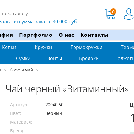
0
льная сумма заказа: 30 000 руб.
афия
Портфолио
О нас
Контакты
Кепки
Кружки
Термокружки
Терм
Сумки
Зонты
Брелоки
Гаджет
ы
Кофе и чай
Чай черный «Витаминный»
Артикул:
20040.50
Ц
Цвет:
черный
Материал:
Бренд: