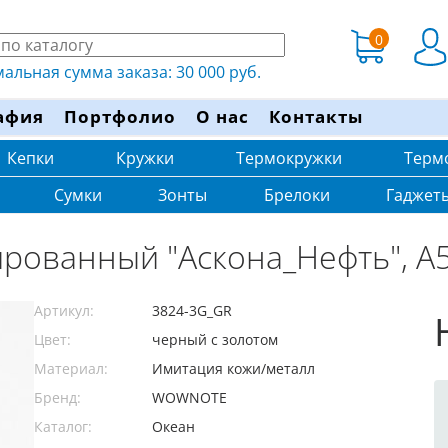
0
льная сумма заказа: 30 000 руб.
афия
Портфолио
О нас
Контакты
Кепки
Кружки
Термокружки
Терм
Сумки
Зонты
Брелоки
Гаджет
рованный "Аскона_Нефть", А5
Артикул:
3824-3G_GR
Цвет:
черный с золотом
Материал:
Имитация кожи/металл
Бренд:
WOWNOTE
Каталог:
Океан