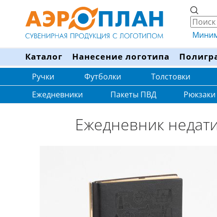
Минима
Каталог
Нанесение логотипа
Полигр
Ручки
Футболки
Толстовки
Ежедневники
Пакеты ПВД
Рюкзаки
Ежедневник недати