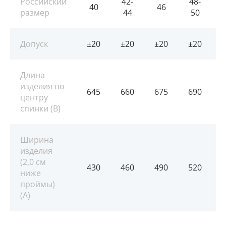
Российский
42-
48-
40
46
размер
44
50
Допуск
±20
±20
±20
±20
Длина
изделия по
645
660
675
690
центру
спинки (B)
Ширина
изделия
(2,0 см
430
460
490
520
ниже
проймы)
(A)