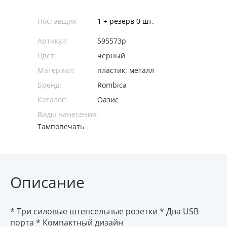
Поставщик
1 + резерв 0 шт.
Артикул:
595573p
Цвет:
черный
Материал:
пластик, металл
Бренд:
Rombica
Каталог:
Оазис
Виды нанесения:
Тампопечать
Описание
* Три силовые штепсельные розетки * Два USB
порта * Компактный дизайн