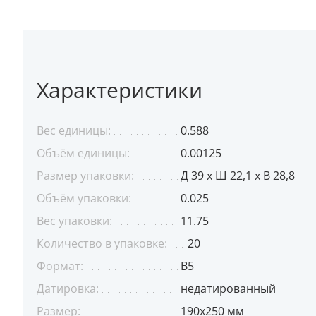
Характеристики
Вес единицы:
0.588
Объём единицы:
0.00125
Размер упаковки:
Д 39 x Ш 22,1 x В 28,8
Объём упаковки:
0.025
Вес упаковки:
11.75
Количество в упаковке:
20
Формат:
B5
Датировка:
недатированный
Размер:
190х250 мм