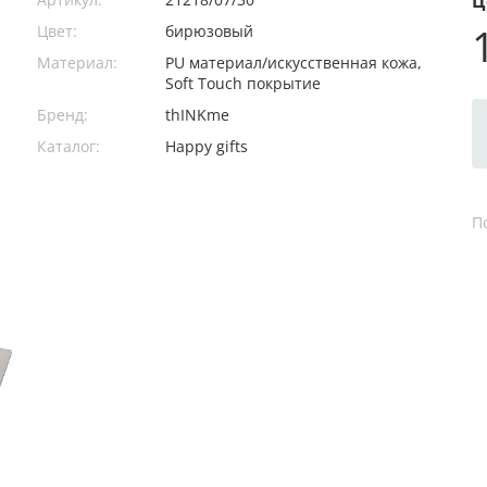
Ц
Цвет:
бирюзовый
Материал:
PU материал/искусственная кожа,
Soft Touch покрытие
Бренд:
thINKme
Каталог:
Happy gifts
П