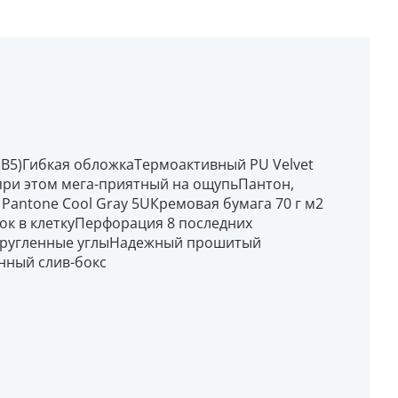
 (B5)Гибкая обложкаТермоактивный PU Velvet
 при этом мега-приятный на ощупьПантон,
 Pantone Cool Gray 5UКремовая бумага 70 г м2
лок в клеткуПерфорация 8 последних
акругленные углыНадежный прошитый
нный слив-бокс