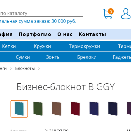
0
льная сумма заказа: 30 000 руб.
афия
Портфолио
О нас
Контакты
Кепки
Кружки
Термокружки
Терм
Сумки
Зонты
Брелоки
Гаджет
нги
Блокноты
Бизнес-блокнот BIGGY
Артикул:
21218/07/30