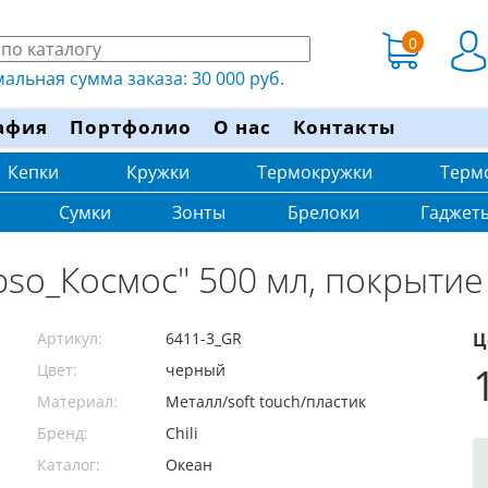
0
льная сумма заказа: 30 000 руб.
афия
Портфолио
О нас
Контакты
Кепки
Кружки
Термокружки
Терм
Сумки
Зонты
Брелоки
Гаджет
pso_Космос" 500 мл, покрытие 
Артикул:
6411-3_GR
Ц
Цвет:
черный
Материал:
Металл/soft touch/пластик
Бренд:
Chili
Каталог:
Океан