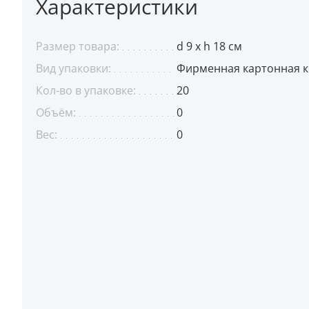
Характеристики
Размер товара:
d 9 х h 18 см
Вид упаковки:
Фирменная картонная 
Кол-во в упаковке:
20
Объём:
0
Вес:
0