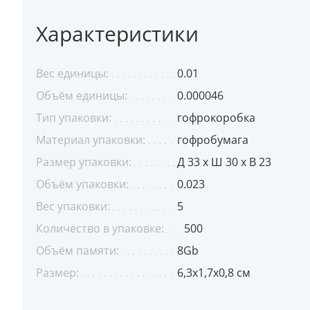
Характеристики
Вес единицы:
0.01
Объём единицы:
0.000046
Тип упаковки:
гофрокоробка
Материал упаковки:
гофробумага
Размер упаковки:
Д 33 x Ш 30 x В 23
Объём упаковки:
0.023
Вес упаковки:
5
Количество в упаковке:
500
Объём памяти:
8Gb
Размер:
6,3х1,7х0,8 см