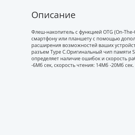
Описание
Флеш-накопитель с функцией OTG (On-The-
смартфону или планшету c помощью допол
расширения возможностей ваших устройст
разъем Type C.Оригинальный чип памяти Sa
определяет наличие ошибок и скорость ра
-6Mб сек, скорость чтения: 14Mб -20Mб сек.