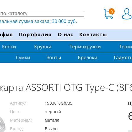
0
льная сумма заказа: 30 000 руб.
афия
Портфолио
О нас
Контакты
Кепки
Кружки
Термокружки
Терм
Сумки
Зонты
Брелоки
Гаджет
-карта ASSORTI OTG Type-C (8Г
Артикул:
19338_8Gb/35
Ц
Цвет:
черный
Материал:
металл
Бренд:
Bizzon