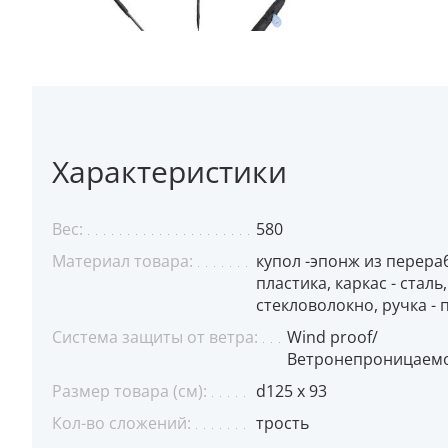
Характеристики
Вес:
580
Материал товара:
купол -эпонж из перер
пластика, каркас - сталь
стекловолокно, ручка - 
Система защиты от ветра:
Wind proof/
Ветронепроницаем
Размер товара (см):
d125 x 93
Кол-во сложений:
трость