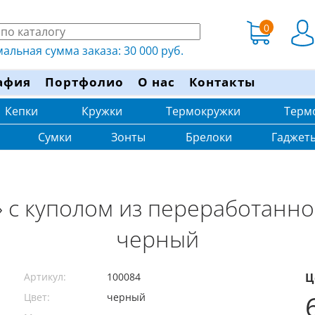
0
льная сумма заказа: 30 000 руб.
афия
Портфолио
О нас
Контакты
Кепки
Кружки
Термокружки
Терм
Сумки
Зонты
Брелоки
Гаджет
 с куполом из переработанно
черный
Артикул:
100084
Ц
Цвет:
черный