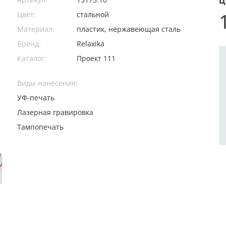
Ц
Цвет:
стальной
Материал:
пластик, нержавеющая сталь
Бренд:
Relaxika
Каталог:
Проект 111
Виды нанесения:
УФ-печать
Лазерная гравировка
Тампопечать