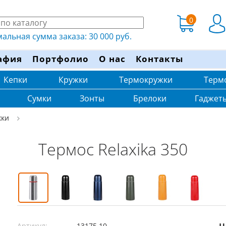
0
льная сумма заказа: 30 000 руб.
афия
Портфолио
О нас
Контакты
Кепки
Кружки
Термокружки
Терм
Сумки
Зонты
Брелоки
Гаджет
жки
Термос Relaxika 350
Артикул:
13175.10